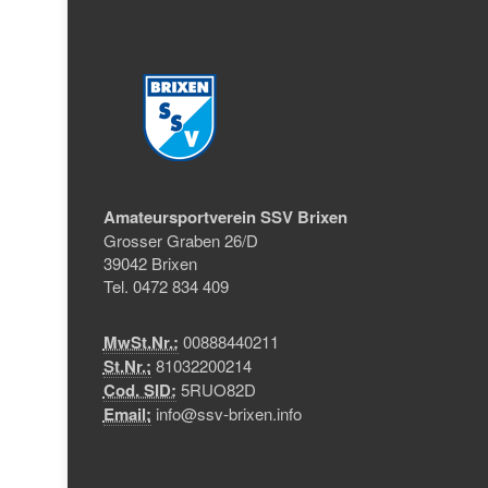
Amateursportverein SSV Brixen
Grosser Graben 26/D
39042 Brixen
Tel. 0472 834 409
MwSt.Nr.:
00888440211
St.Nr.:
81032200214
Cod. SID:
5RUO82D
Email:
info@ssv-brixen.info