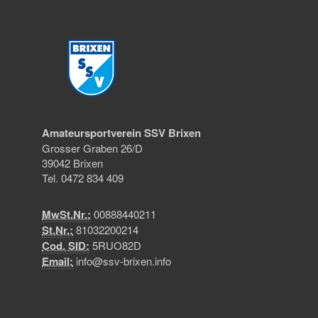
Amateursportverein SSV Brixen
Grosser Graben 26/D
39042 Brixen
Tel. 0472 834 409
MwSt.Nr.:
00888440211
St.Nr.:
81032200214
Cod. SID:
5RUO82D
Email:
info@ssv-brixen.info