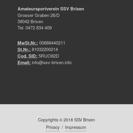
Amateursportverein SSV Brixen
Grosser Graben 26/D
39042 Brixen
Tel. 0472 834 409
MwSt.Nr.:
00888440211
St.Nr.:
81032200214
Cod. SID:
5RUO82D
Email:
info@ssv-brixen.info
Copyrights © 2018 SSV Brixen
Privacy
/
Impressum