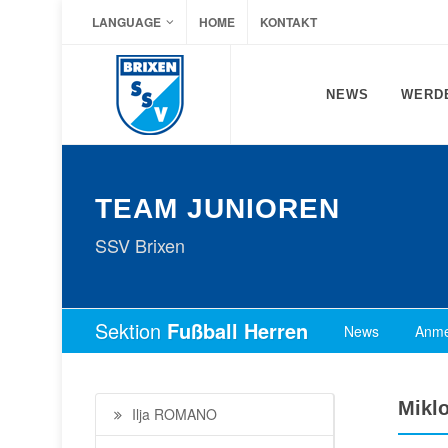
LANGUAGE
HOME
KONTAKT
NEWS
WERDE
TEAM JUNIOREN
SSV Brixen
Sektion
Fußball Herren
News
Anme
Mikl
Ilja ROMANO