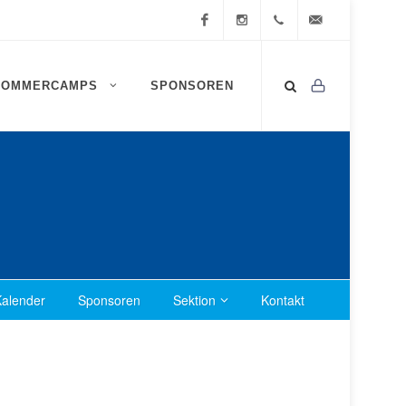
Facebook
Instagram
0472
info@ssv-
SOMMERCAMPS
SPONSOREN
834
brixen.info
409
alender
Sponsoren
Sektion
Kontakt