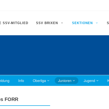
 SSV-MITGLIED
SSV BRIXEN
SEKTIONEN
ldung
Info
Oberliga
Junioren
Jugend
K
os FORR