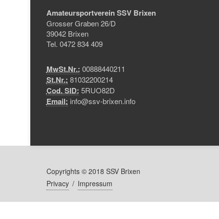
Amateursportverein SSV Brixen
Grosser Graben 26/D
39042 Brixen
Tel. 0472 834 409
MwSt.Nr.:
00888440211
St.Nr.:
81032200214
Cod. SID:
5RUO82D
Email:
info@ssv-brixen.info
Copyrights © 2018 SSV Brixen
Privacy
/
Impressum