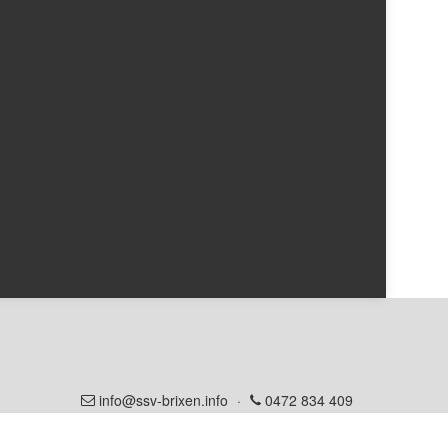
info@ssv-brixen.info
·
0472 834 409