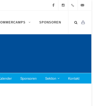
Facebook
Instagram
0472
info@ssv-
SOMMERCAMPS
SPONSOREN
834
brixen.info
409
alender
Sponsoren
Sektion
Kontakt