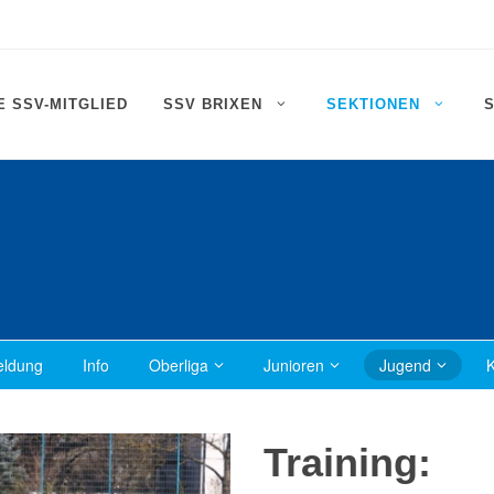
 SSV-MITGLIED
SSV BRIXEN
SEKTIONEN
ldung
Info
Oberliga
Junioren
Jugend
K
Training: