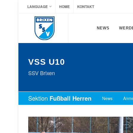
LANGUAGE
HOME
KONTAKT
NEWS
WERDE
VSS U10
SSV Brixen
Sektion
Fußball Herren
News
Anme