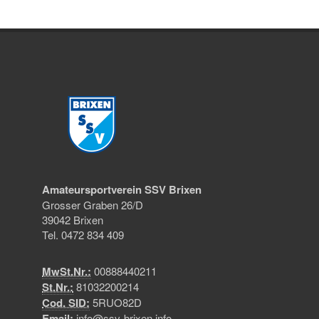
Amateursportverein SSV Brixen
Grosser Graben 26/D
39042 Brixen
Tel. 0472 834 409
MwSt.Nr.:
00888440211
St.Nr.:
81032200214
Cod. SID:
5RUO82D
Email:
info@ssv-brixen.info