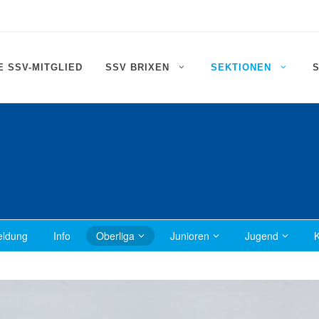
 SSV-MITGLIED
SSV BRIXEN
SEKTIONEN
ldung
Info
Oberliga
Junioren
Jugend
K