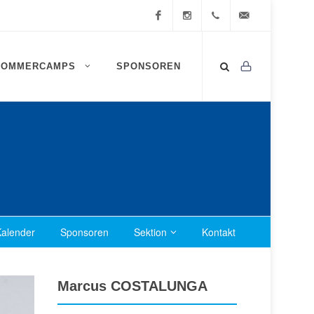
Facebook
Instagram
0472
info@ssv-
SOMMERCAMPS
SPONSOREN
834
brixen.info
409
alender
Sponsoren
Sektion
Kontakt
Marcus COSTALUNGA