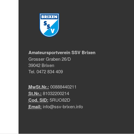
Amateursportverein SSV Brixen
Grosser Graben 26/D
39042 Brixen
Tel. 0472 834 409
MwSt.Nr.:
00888440211
St.Nr.:
81032200214
Cod. SID:
5RUO82D
Email:
info@ssv-brixen.info