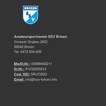
Amateursportverein SSV Brixen
Grosser Graben 26/D
39042 Brixen
Tel. 0472 834 409
MwSt.Nr.:
00888440211
St.Nr.:
81032200214
Cod. SID:
5RUO82D
Email:
info@ssv-brixen.info