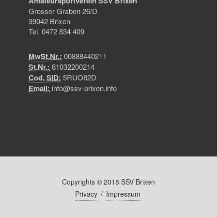
Amateursportverein SSV Brixen
Grosser Graben 26/D
39042 Brixen
Tel. 0472 834 409
MwSt.Nr.:
00888440211
St.Nr.:
81032200214
Cod. SID:
5RUO82D
Email:
info@ssv-brixen.info
Copyrights © 2018 SSV Brixen
Privacy
/
Impressum