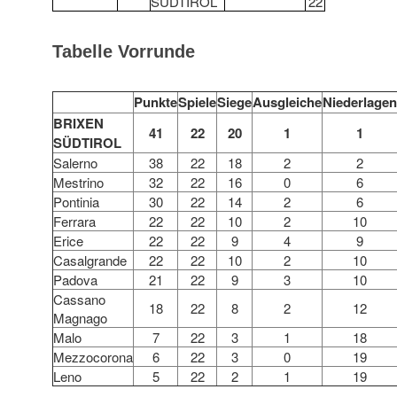
SÜDTIROL
22
Tabelle Vorrunde
Punkte
Spiele
Siege
Ausgleiche
Niederlagen
BRIXEN
41
22
20
1
1
SÜDTIROL
Salerno
38
22
18
2
2
Mestrino
32
22
16
0
6
Pontinia
30
22
14
2
6
Ferrara
22
22
10
2
10
Erice
22
22
9
4
9
Casalgrande
22
22
10
2
10
Padova
21
22
9
3
10
Cassano
18
22
8
2
12
Magnago
Malo
7
22
3
1
18
Mezzocorona
6
22
3
0
19
Leno
5
22
2
1
19