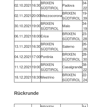
BRIXEN
34-
02.10.2021
16:30
Padova
SÜDTIROL
22
BRIXEN
19-
02.11.2021
20:00
Mezzocorona
SÜDTIROL
39
BRIXEN
34-
30.10.2021
19:00
Malo
SÜDTIROL
19
BRIXEN
23-
06.11.2021
18:00
Erice
SÜDTIROL
28
BRIXEN
26-
13.11.2021
16:30
Salerno
SÜDTIROL
26
BRIXEN
28-
04.12.2021
17:00
Pontinia
SÜDTIROL
30
BRIXEN
38-
11.12.2021
19:00
Casalgrande
SÜDTIROL
22
BRIXEN
22-
18.12.2021
18:30
Mestrino
SÜDTIROL
24
Rückrunde
BRIXEN
34-