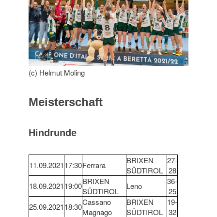
(c) Helmut Moling
Meisterschaft
Hindrunde
BRIXEN
27-
11.09.2021
17:30
Ferrara
SÜDTIROL
28
BRIXEN
36-
18.09.2021
19:00
Leno
SÜDTIROL
25
Cassano
BRIXEN
19-
25.09.2021
18:30
Magnago
SÜDTIROL
32