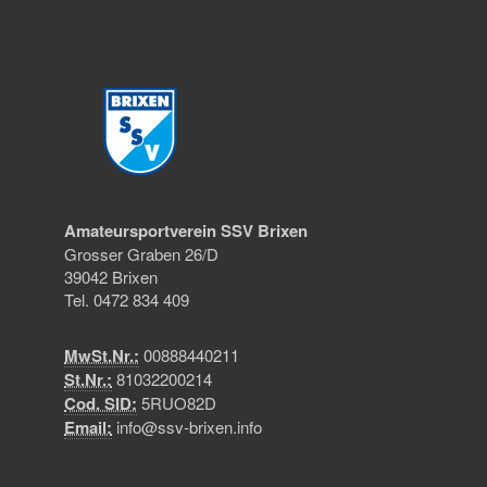
Amateursportverein SSV Brixen
Grosser Graben 26/D
39042 Brixen
Tel. 0472 834 409
MwSt.Nr.:
00888440211
St.Nr.:
81032200214
Cod. SID:
5RUO82D
Email:
info@ssv-brixen.info