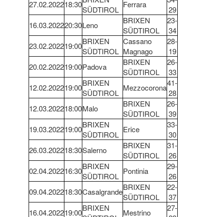
27.02.2022
18:30
Ferrara
SÜDTIROL
29
BRIXEN
23-
16.03.2022
20:30
Leno
SÜDTIROL
34
BRIXEN
Cassano
28-
23.02.2022
19:00
SÜDTIROL
Magnago
19
BRIXEN
26-
20.02.2022
19:00
Padova
SÜDTIROL
33
BRIXEN
41-
12.02.2022
19:00
Mezzocorona
SÜDTIROL
28
BRIXEN
26-
12.03.2022
18:00
Malo
SÜDTIROL
39
BRIXEN
33-
19.03.2022
19:00
Erice
SÜDTIROL
30
BRIXEN
31-
26.03.2022
18:30
Salerno
SÜDTIROL
26
BRIXEN
29-
02.04.2022
16:30
Pontinia
SÜDTIROL
26
BRIXEN
22-
09.04.2022
18:30
Casalgrande
SÜDTIROL
37
BRIXEN
27-
16.04.2022
19:00
Mestrino