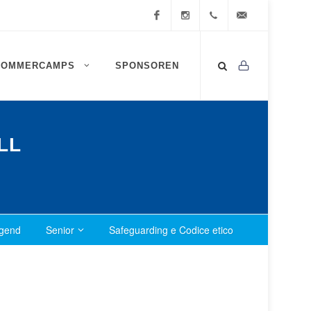
Facebook
Instagram
0472
info@ssv-
SOMMERCAMPS
SPONSOREN
834
brixen.info
409
LL
gend
Senior
Safeguarding e Codice etico