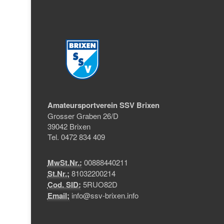
Amateursportverein SSV Brixen
Grosser Graben 26/D
39042 Brixen
Tel. 0472 834 409
MwSt.Nr.:
00888440211
St.Nr.:
81032200214
Cod. SID:
5RUO82D
Email:
info@ssv-brixen.info