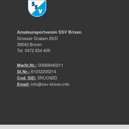
Amateursportverein SSV Brixen
Grosser Graben 26/D
39042 Brixen
Tel. 0472 834 409
MwSt.Nr.:
00888440211
St.Nr.:
81032200214
Cod. SID:
5RUO82D
Email:
info@ssv-brixen.info