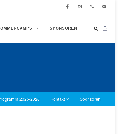
Facebook
Instagram
0472
info@ssv-
SOMMERCAMPS
SPONSOREN
834
brixen.info
409
Programm 2025/2026
Kontakt
Sponsoren