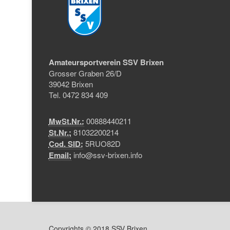
Amateursportverein SSV Brixen
Grosser Graben 26/D
39042 Brixen
Tel. 0472 834 409
MwSt.Nr.:
00888440211
St.Nr.:
81032200214
Cod. SID:
5RUO82D
Email:
info@ssv-brixen.info
Copyrights © 2018 SSV Brixen