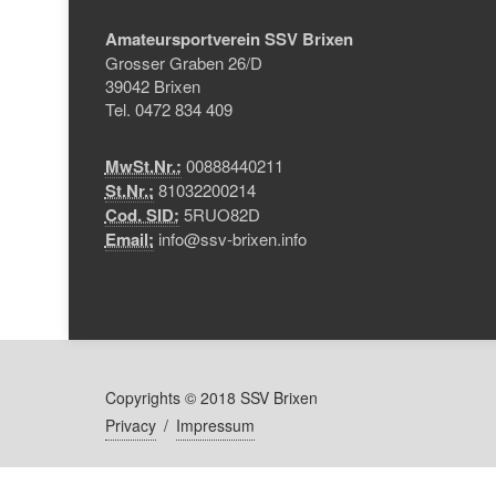
Amateursportverein SSV Brixen
Grosser Graben 26/D
39042 Brixen
Tel. 0472 834 409
MwSt.Nr.:
00888440211
St.Nr.:
81032200214
Cod. SID:
5RUO82D
Email:
info@ssv-brixen.info
Copyrights © 2018 SSV Brixen
Privacy
/
Impressum