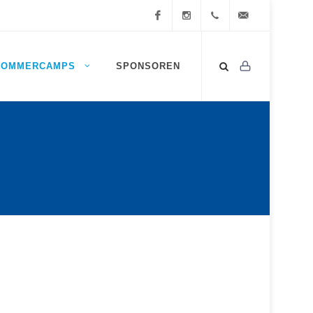
Facebook
Instagram
0472
info@ssv-
SOMMERCAMPS
SPONSOREN
834
brixen.info
409