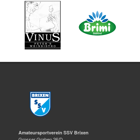
Amateursportverein SSV Brixen
Grosser Graben 26/D