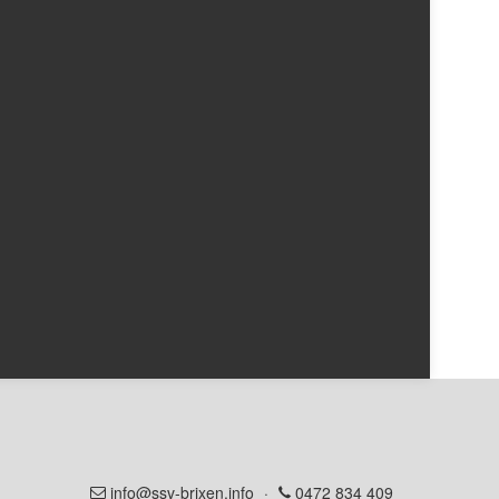
info@ssv-brixen.info
·
0472 834 409