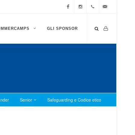
Facebook
Instagram
0472
info@ssv-
OMMERCAMPS
GLI SPONSOR
834
brixen.info
409
nder
Senior
Safeguarding e Codice etico