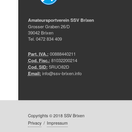
Amateursportverein SSV Brixen
Grosser Graben 26/D
39042 Brixen
Tel. 0472 834 409
Part. IVA.:
00888440211
Cod. Fisc.:
81032200214
Cod. SID:
5RUO82D
Email:
info@ssv-brixen.info
Copyrights © 2018 SSV Brixen
Privacy
/
Impressum