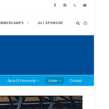
Facebook
Instagram
0472
info@ssv-
OMMERCAMPS
GLI SPONSOR
834
brixen.info
409
Serie D Femminile
Under
Contatti