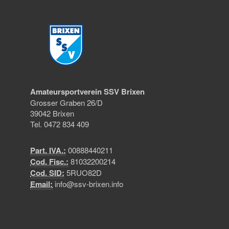
Amateursportverein SSV Brixen
Grosser Graben 26/D
39042 Brixen
Tel. 0472 834 409
Part. IVA.:
00888440211
Cod. Fisc.:
81032200214
Cod. SID:
5RUO82D
Email:
info@ssv-brixen.info