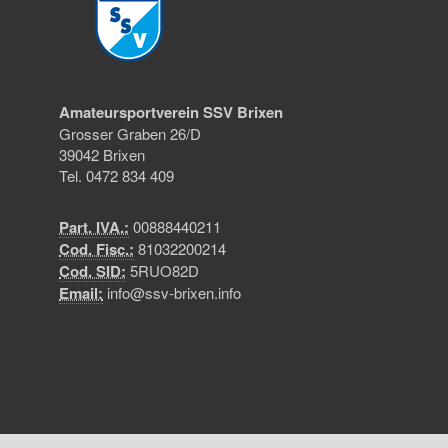
Amateursportverein SSV Brixen
Grosser Graben 26/D
39042 Brixen
Tel. 0472 834 409
Part. IVA.:
00888440211
Cod. Fisc.:
81032200214
Cod. SID:
5RUO82D
Email:
info@ssv-brixen.info