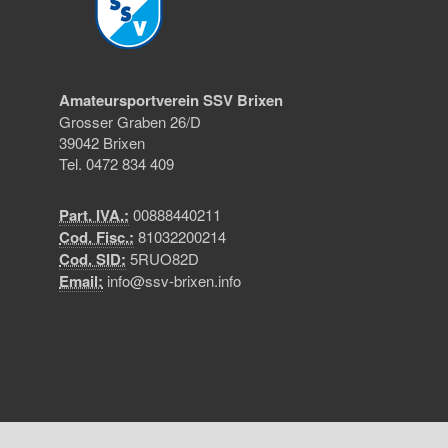
Amateursportverein SSV Brixen
Grosser Graben 26/D
39042 Brixen
Tel. 0472 834 409
Part. IVA.:
00888440211
Cod. Fisc.:
81032200214
Cod. SID:
5RUO82D
Email:
info@ssv-brixen.info