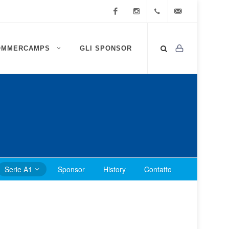
Facebook
Instagram
0472
info@ssv-
OMMERCAMPS
GLI SPONSOR
834
brixen.info
409
Serie A1
Sponsor
History
Contatto