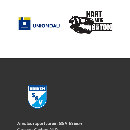
Amateursportverein SSV Brixen
Grosser Graben 26/D