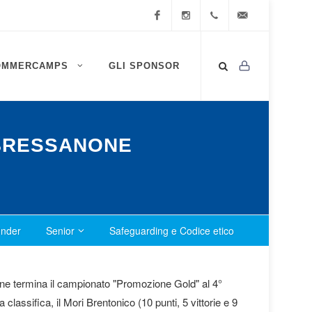
Facebook
Instagram
0472
info@ssv-
OMMERCAMPS
GLI SPONSOR
834
brixen.info
409
 BRESSANONE
nder
Senior
Safeguarding e Codice etico
none termina il campionato "Promozione Gold" al 4°
 classifica, il Mori Brentonico (10 punti, 5 vittorie e 9