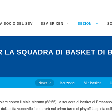
A SOCIO DEL SSV
SSV BRIXEN
SEZIONI
S
ER LA SQUADRA DI BASKET DI
News
Iscrizione
Minibasket
U
regolare contro il Maia Merano (63:55), la squadra di basket di Bressa
della città vescovile incontrerà nel primo turno di playoff la quinta della