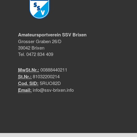
Amateursportverein SSV Brixen
Grosser Graben 26/D
39042 Brixen
Tel. 0472 834 409
MwSt.Nr.:
00888440211
St.Nr.:
81032200214
Cod. SID:
5RUO82D
Email:
info@ssv-brixen.info